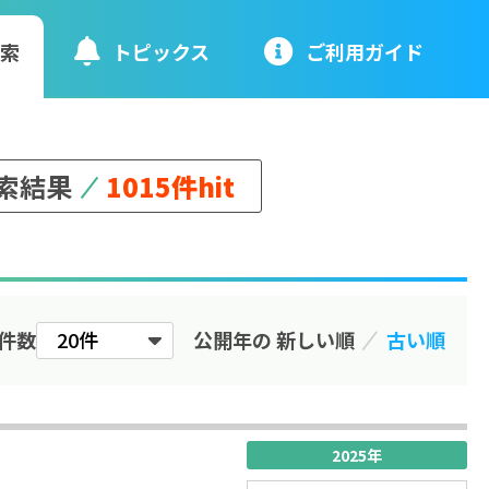
検索
トピックス
ご利⽤ガイド
索結果
1015件hit
件数
公開年の
▼
▲
2025年