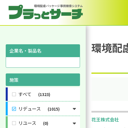
環境配
企業名・製品名
施策
すべて
1323
リデュース
1015
花王株式会社
リユース
0