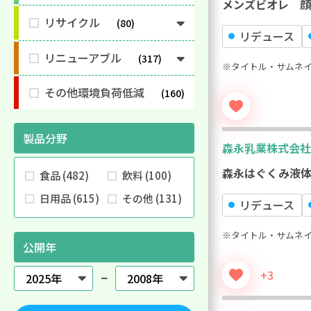
メンズビオレ 顔
リサイクル
80
リデュース
リニューアブル
317
※タイトル・サムネ
その他環境負荷低減
160
製品分野
森永乳業株式会社
森永はぐくみ液体
⾷品 (482)
飲料 (100)
日用品 (615)
その他 (131)
リデュース
※タイトル・サムネ
公開年
+3