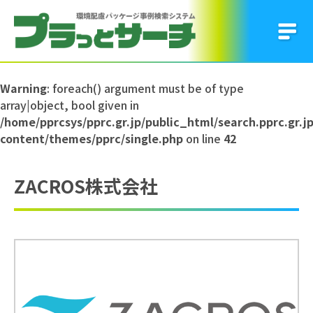
Warning
: foreach() argument must be of type
array|object, bool given in
/home/pprcsys/pprc.gr.jp/public_html/search.pprc.gr.j
content/themes/pprc/single.php
on line
42
ZACROS株式会社