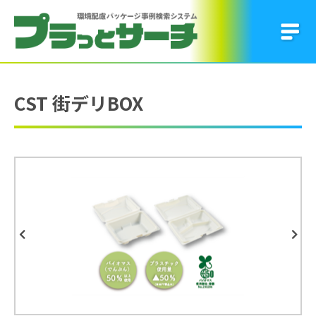
CST 街デリBOX
Previous
Next