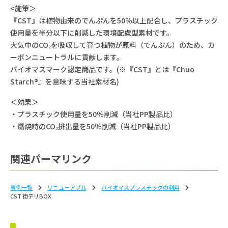
<施策＞
『CST』は植物由来のでんぷんを50％以上配合し、プラスチック
使用量を半分以下に削減した環境配慮型素材です。
大気中のCO₂を吸収して育つ植物が原料（でんぷん）のため、カ
ーボンニュートラルに貢献します。
バイオマスマーク認定商品です。(※『CST』とは『Chuo
Starch®』を意味する当社素材名)
＜効果＞
・プラスチック使用量を50％削減（当社PP製品比）
・燃焼時のCO₂排出量を50％削減（当社PP製品比）
関連パーマリンク
事例一覧
リニューアブル
バイオマスプラスチックの利⽤
CST 街デリBOX