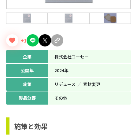
+1
企業
株式会社コーセー
公開年
2024年
施策
リデュース
素材変更
製品分野
その他
施策と効果