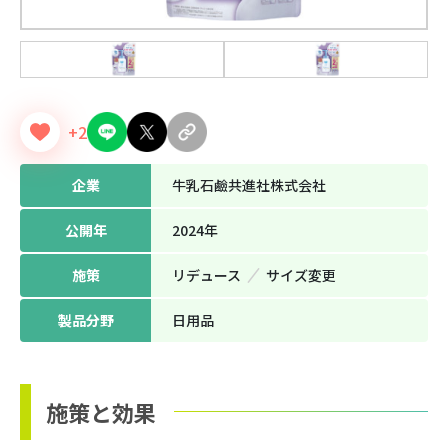
+2
企業
牛乳石鹼共進社株式会社
公開年
2024年
施策
リデュース
サイズ変更
製品分野
日用品
施策と効果