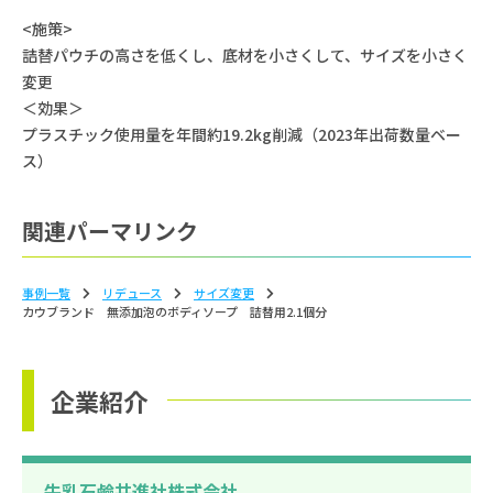
<施策>
詰替パウチの高さを低くし、底材を小さくして、サイズを小さく
変更
＜効果＞
プラスチック使用量を年間約19.2kg削減（2023年出荷数量ベー
ス）
関連パーマリンク
事例一覧
リデュース
サイズ変更
カウブランド 無添加泡のボディソープ 詰替用2.1個分
企業紹介
牛乳石鹼共進社株式会社