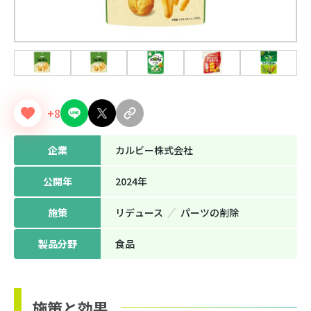
+8
企業
カルビー株式会社
公開年
2024年
施策
リデュース
パーツの削除
製品分野
⾷品
施策と効果