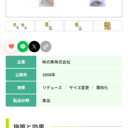
企業
味の素株式会社
公開年
2008年
施策
リデュース
サイズ変更
薄⾁化
製品分野
⾷品
施策と効果