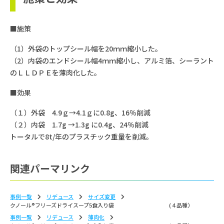
■施策
（1）外袋のトップシール幅を20ｍｍ縮小した。
（2）内袋のエンドシール幅4ｍｍ縮小し、アルミ箔、シーラント
のＬＬＤＰＥを薄肉化した。
■効果
（１）外袋 4.9ｇ→4.1ｇに0.8g、16％削減
（２）内袋 1.7g →1.3g に0.4g、24％削減
トータルで8t/年のプラスチック重量を削減。
関連パーマリンク
事例一覧
リデュース
サイズ変更
クノール®フリーズドライスープ5食入り袋 (４品種）
事例一覧
リデュース
薄⾁化