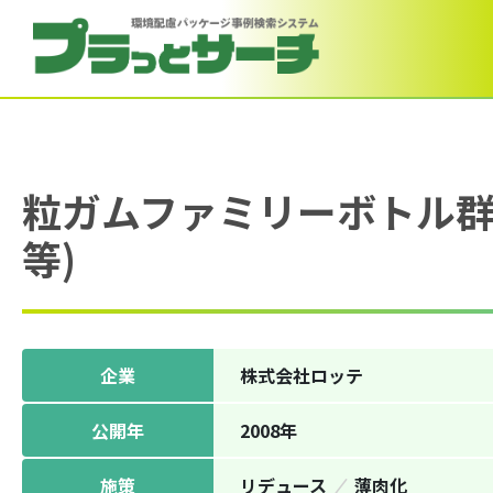
粒ガムファミリーボトル群
等)
企業
株式会社ロッテ
公開年
2008年
施策
リデュース
薄⾁化