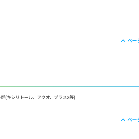
ペー
群(キシリトール、アクオ、プラスX等)
ペー