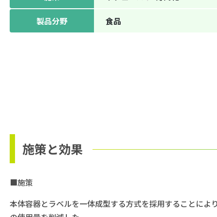
製品分野
⾷品
施策と効果
■施策
本体容器とラベルを一体成型する方式を採用することに
の使用量を削減した。