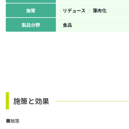
施策
リデュース
薄⾁化
製品分野
⾷品
施策と効果
■施策