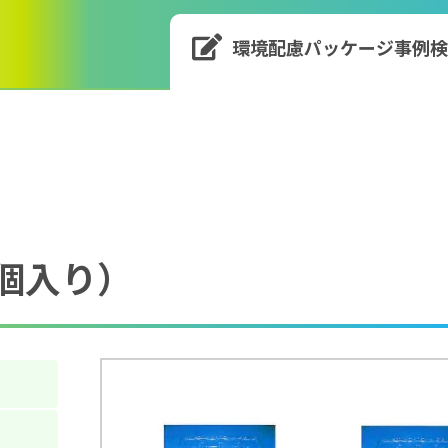
環境配慮パッケージ
事例
） 
個入り）