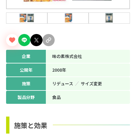
企業
味の素株式会社
公開年
2008年
施策
リデュース
サイズ変更
製品分野
⾷品
施策と効果