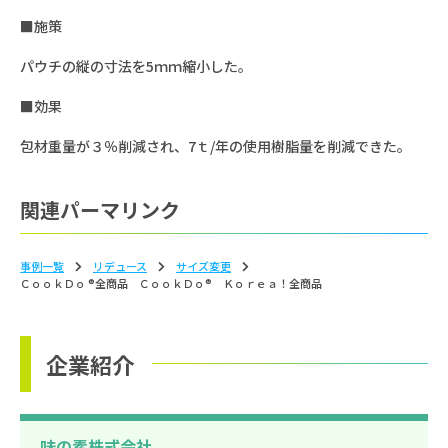
■施策
パウチの縦の寸法を5ｍｍ縮小した。
■効果
包材重量が３％削減され、7ｔ/年の使用樹脂量を削減できた。
関連パーマリンク
事例一覧
リデュース
サイズ変更
ＣｏｏｋＤｏ ®全商品 ＣｏｏｋＤｏ® Ｋｏｒｅａ！全商品
企業紹介
味の素株式会社