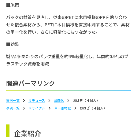
■施策
パックの材質を見直し、従来のPETに木目模様のPPを貼り合わ
せた複合素材から、PETに木目模様を直接印刷することで、素材
の単一化を行い、さらに軽量化にもつながった。
■効果
製品1個あたりのパック重量を約4%軽量化し、年間約0.9㌧のプ
ラスチック資源を削減
関連パーマリンク
事例一覧
リデュース
薄⾁化
おはぎ（４個入）
事例一覧
リサイクル
単⼀素材化
おはぎ（４個入）
企業紹介