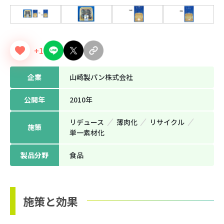
+1
企業
山崎製パン株式会社
公開年
2010年
リデュース
薄⾁化
リサイクル
施策
単⼀素材化
製品分野
⾷品
施策と効果