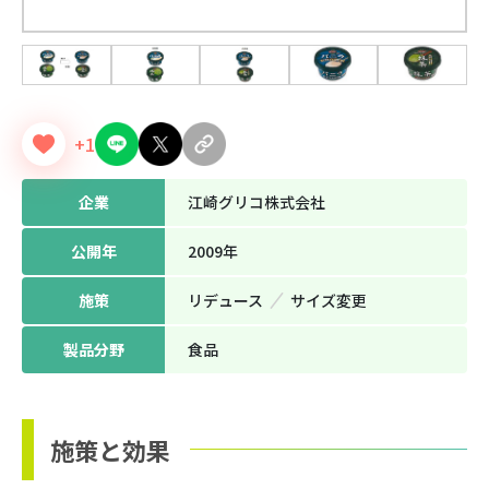
+1
企業
江崎グリコ株式会社
公開年
2009年
施策
リデュース
サイズ変更
製品分野
⾷品
施策と効果