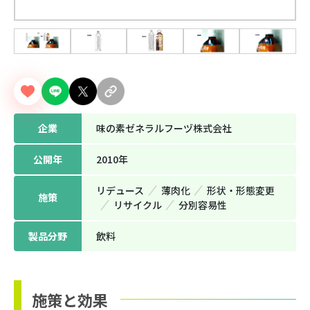
企業
味の素ゼネラルフーヅ株式会社
公開年
2010年
リデュース
薄⾁化
形状‧形態変更
施策
リサイクル
分別容易性
製品分野
飲料
施策と効果