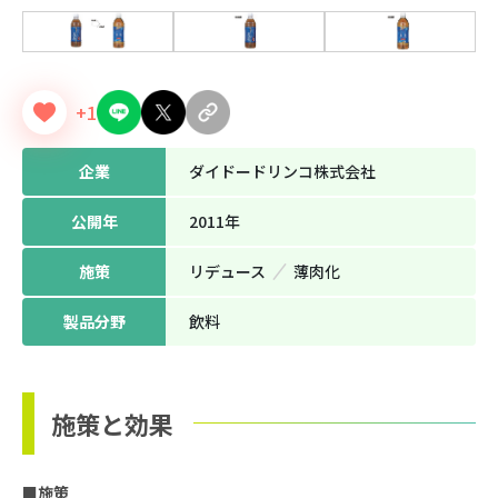
+1
企業
ダイドードリンコ株式会社
公開年
2011年
施策
リデュース
薄⾁化
製品分野
飲料
施策と効果
■施策