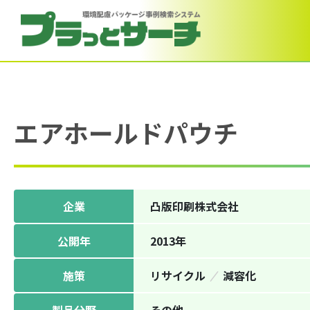
エアホールドパウチ
企業
凸版印刷株式会社
公開年
2013年
施策
リサイクル
減容化
製品分野
その他