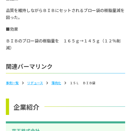
品質を維持しながらＢＩＢにセットされるブロー袋の樹脂量減を
図った。
■効果
ＢＩＢのブロー袋の樹脂量を １６５ｇ→１４５ｇ（１２％削
減）
関連パーマリンク
事例一覧
リデュース
薄⾁化
１５Ｌ ＢＩＢ袋
企業紹介
花王株式会社