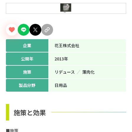
企業
花王株式会社
公開年
2013年
施策
リデュース
薄⾁化
製品分野
日用品
施策と効果
■施策