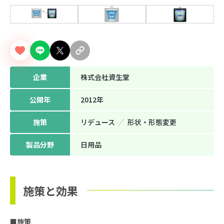
企業
株式会社資生堂
公開年
2012年
施策
リデュース
形状‧形態変更
製品分野
日用品
施策と効果
■施策