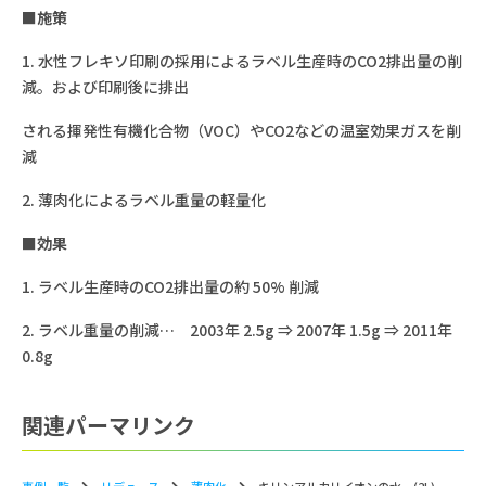
■施策
1. 水性フレキソ印刷の採用によるラベル生産時のCO2排出量の削
減。および印刷後に排出
される揮発性有機化合物（VOC）やCO2などの温室効果ガスを削
減
2. 薄肉化によるラベル重量の軽量化
■効果
1. ラベル生産時のCO2排出量の約 50% 削減
2. ラベル重量の削減… 2003年 2.5g ⇒ 2007年 1.5g ⇒ 2011年
0.8g
関連パーマリンク
事例一覧
リデュース
薄⾁化
キリンアルカリイオンの水 (2L)