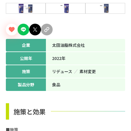
企業
太田油脂株式会社
公開年
2022年
施策
リデュース
素材変更
製品分野
⾷品
施策と効果
■施策