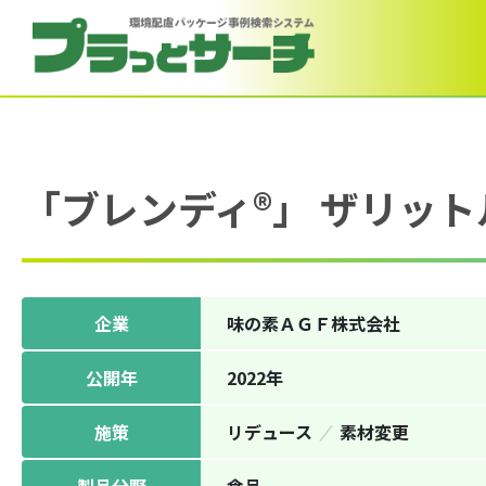
「ブレンディ®」 ザリット
企業
味の素ＡＧＦ株式会社
公開年
2022年
施策
リデュース
素材変更
製品分野
⾷品