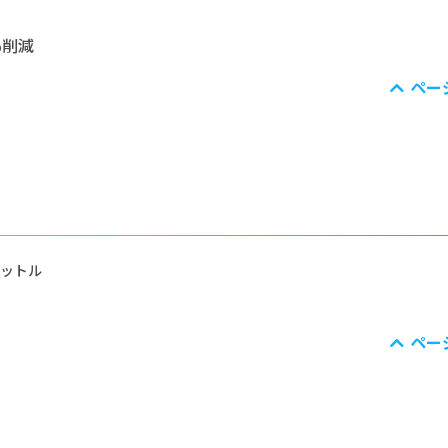
％削減
ペー
リットル
ペー