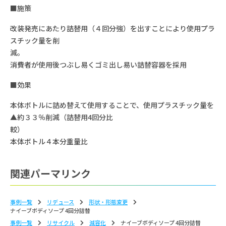
■施策
改装発売にあたり詰替用（４回分強）を出すことにより使用プラ
スチック量を削
減
消費者が使用後つぶし易くゴミ出し易い詰替容器を採用
■効果
本体ボトルに詰め替えて使用することで、使用プラスチック量を
▲約３３％削減（詰替用4回分比
較
本体ボトル４本分重量比
関連パーマリンク
事例一覧
リデュース
形状‧形態変更
ナイーブボディソープ 4回分詰替
事例一覧
リサイクル
減容化
ナイーブボディソープ 4回分詰替