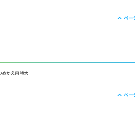
ペー
つめかえ用 特大
ペー