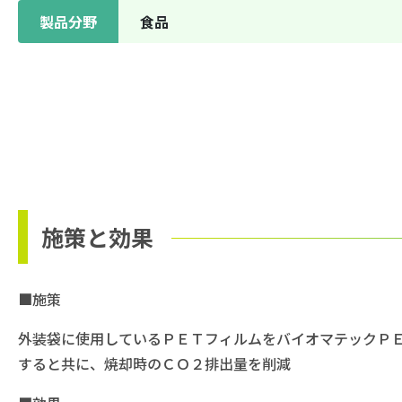
製品分野
⾷品
施策と効果
■施策
外装袋に使用しているＰＥＴフィルムをバイオマテックＰ
すると共に、焼却時のＣＯ２排出量を削減