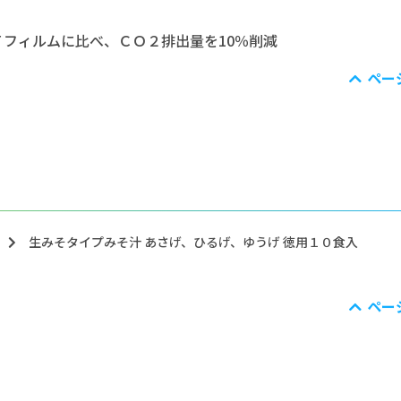
フィルムに比べ、ＣＯ２排出量を10％削減
ペー
生みそタイプみそ汁 あさげ、ひるげ、ゆうげ 徳用１０食入
ペー